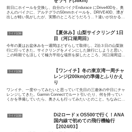
をライド(36km)
前日にホイールを交換し、自分のバイクEndurace にDrive40Dを。奥
さんのバイクに、アルテグラの50mmホイールを。DRIVE40D、漕ぎ
出しが軽い気がしたが、実際のところどうだろう...？違いが分かる男
になりたい。ラチェット音が...
【夏休み】山梨サイクリング 1日
ライド記録
目（河口湖周回）
今年の夏はお盆休みを一週間ほどずらして取得し、2泊３日の山梨旅
行に行ってきた。サイクリングをメインにした旅行にしようと思い、
この時期でも涼しくて極力平坦な場所を探したところ、河口湖周辺が
良さそうとなり山梨へ行くことにした。
【ワンイチ】冬の東京湾一周チャ
ライド記録
レンジ(200km)の準備とふりかえ
り
ワンイチ、一度やってみたいと思っていて先日の三連休の中日にチャ
レンジしてきた。Garmin Connectでルート引いたり、何を持ってい
くかを準備していたら、奥さんも行ってみたいとのこと。ちなみに奥
さんの 1日の最長距離は100kmなのでい...
Di2ロード x OS500で行く！ANA
ライド記録
国内線で初めての飛行機輪行
【2024/03】