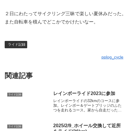
２日にわたってサイクリング三昧で楽しい夏休みだった。
また自転車を積んでどこかでかけたいなー。
ライド記録
pplog_cycle
関連記事
レインボーライド2023に参加
ライド記録
レインボーライドの32kmのコースに参
加。レインボー＆ゲートブリッジのふた
つを走れるコース。家から自走だったの
で4時に家を出た。ちょっと天気悪くて小
雨が降ったりもしたけど、スタートする
ころには曇りから晴れへと回復していっ
2025/2/9_ホイール交換して近所
ライド記録
た。7:30ごろから...