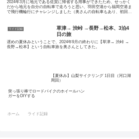
2024年3月に地元である佐賀に帰省する用事ができたため、せっかく
だから地元を自分の自転車で走ろうと思い、羽田空港から福岡空港ま
で飛行機輪行にチャレンジしました（奥さんの自転車もあり、初回か
ら2台の飛行機輪行です）。なお、航空会社はANAを...
草津→ 渋峠 →長野→松本、3泊4
ライド記録
日の旅
遅めの夏休みということで、2024年9月の終わりに【草津→ 渋峠 →
長野→松本】という自転車旅を奥さんとしてきた。
【夏休み】山梨サイクリング 1日目（河口湖
周回）
突っ張り棒でロードバイクのホイールハン
ガーをDIYする
ホーム
ライド記録