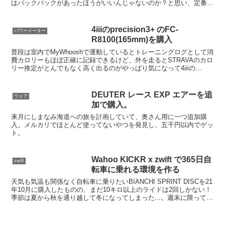
はバックパックがあったほうがいいんじゃないのか？と思い、定番と
よく聞くドイターのバックパック「ドイター レース EX...
4iiiのprecision3+ のFC-
パワーメーター
R8100(165mm)を購入
普段は室内でMyWhooshで運動しているとトレーニングログとして消
費カロリーもほぼ正確に記録できるけど、外を走るとSTRAVAのカロ
リー推定がとんでもなく高く出るのがやっぱり気になって4iiiの
precision3+を購入。105を使って...
DEUTER レース EXP エアーを追
ウェア
加で購入。
来月にしまなみ海道への旅を計画していて、奥さん用に一つ追加購
入。メルカリでほとんど使ってないやつを発見し、五千円以内でゲッ
ト。
Wahoo KICKR x zwift で365日自
zwift
転車に乗れる環境を作る
天気も気温も関係なく自転車に乗りたいBIANCHI SPRINT DISCを21
年10月に購入したものの、まだ10キロ以上のライドは2回しかない！
季節は夏から秋を通り越して冬になってしまった...。週末に限って天
気は悪いし、寒いし、買い揃え...