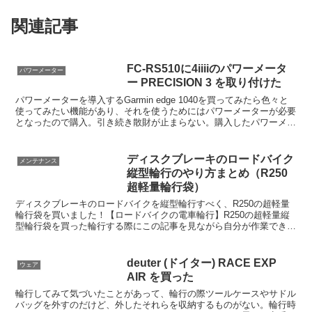
関連記事
FC-RS510に4iiiiのパワーメータ
パワーメーター
ー PRECISION 3 を取り付けた
パワーメーターを導入するGarmin edge 1040を買ってみたら色々と
使ってみたい機能があり、それを使うためにはパワーメーターが必要
となったので購入。引き続き散財が止まらない。購入したパワーメー
ターは4iiii（フォーアイ）のPREC...
ディスクブレーキのロードバイク
メンテナンス
縦型輪行のやり方まとめ（R250
超軽量輪行袋）
ディスクブレーキのロードバイクを縦型輪行すべく、R250の超軽量
輪行袋を買いました！【ロードバイクの電車輪行】R250の超軽量縦
型輪行袋を買った輪行する際にこの記事を見ながら自分が作業できる
よう、いくつかの動画を見ながら手順をまとめました。
deuter (ドイター) RACE EXP
ウェア
AIR を買った
輪行してみて気づいたことがあって、輪行の際ツールケースやサドル
バッグを外すのだけど、外したそれらを収納するものがない。輪行時