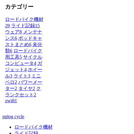
カテゴリー
ロードバイク機材
29
ライド記録
15
ウェア
8
メンテナ
ンス
6
ポッドキャ
ストまとめ
6
未分
類
6
ロードバイク
用工具
5
サイクル
コンピュータ
4
ガ
ジェット
4
ホイー
ル
3
ライト
3
ミニ
ベロ
2
パワーメー
ター
2
タイヤ
2
ク
ランクセット
2
zwift
1
pplog cycle
ロードバイク機材
ライド記録